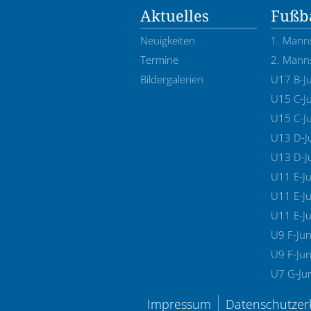
Aktuelles
Fußba
Neuigkeiten
1. Mann
Termine
2. Mann
Bildergalerien
U17 B-J
U15 C-J
U15 C-J
U13 D-J
U13 D-J
U11 E-J
U11 E-Ju
U11 E-J
U9 F-Jun
U9 F-Jun
U7 G-Ju
Impressum
Datenschutzer