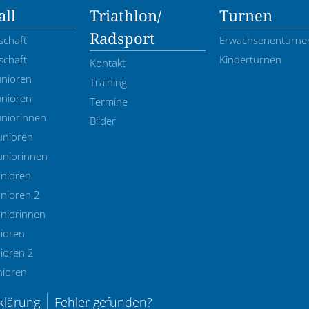
ll
Triathlon/
Turnen
Radsport
schaft
Erwachsenenturne
schaft
Kinderturnen
Kontakt
unioren
Training
unioren
Termine
uniorinnen
Bilder
unioren
uniorinnen
unioren
nioren 2
uniorinnen
ioren
ioren 2
nioren
klärung
Fehler gefunden?