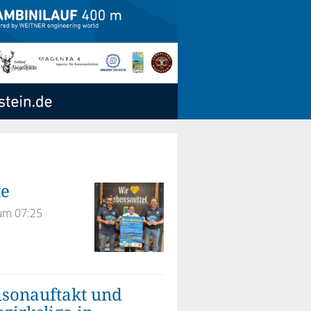
te
 um 07:25
aisonauftakt und