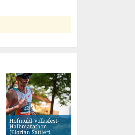
Hofmühl-Volksfest-
Halbmarathon
(Florian Sattler)