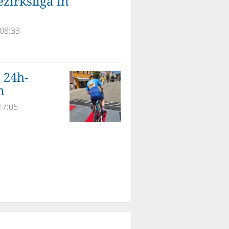
zirksliga in
 08:33
 24h-
m
17:05