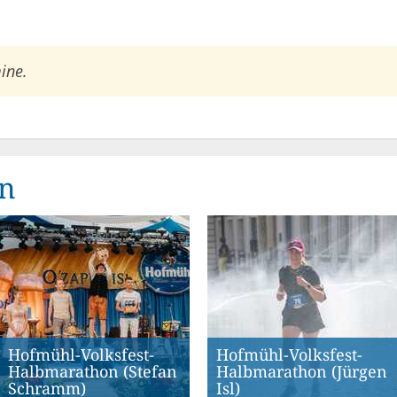
ine.
en
Hofmühl-Volksfest-
Hofmühl-Volksfest-
Halbmarathon (Stefan
Halbmarathon (Jürgen
Schramm)
Isl)