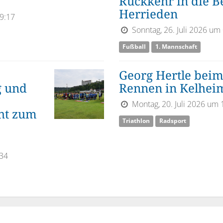
Rückkehr in die Be
Herrieden
9:17
Sonntag, 26. Juli 2026 um
Fußball
1. Mannschaft
Georg Hertle beim
g und
Rennen in Kelhei
Montag, 20. Juli 2026 um 
ht zum
Triathlon
Radsport
:34