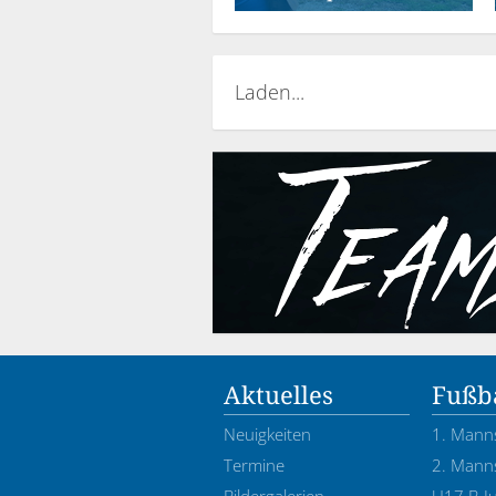
Laden...
Aktuelles
Fußba
Neuigkeiten
1. Mann
Termine
2. Mann
Bildergalerien
U17 B-J