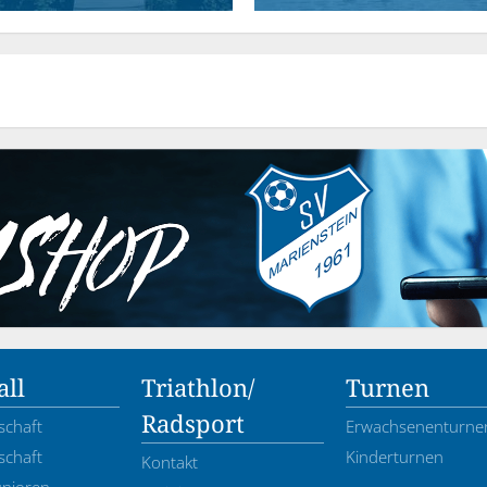
ll
Triathlon/
Turnen
Radsport
schaft
Erwachsenenturne
schaft
Kinderturnen
Kontakt
unioren