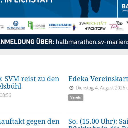
: SVM reist zu den
Edeka Vereinskar
lsbühl
Dienstag, 4. August 2026
 08:56
Verein
mauftakt gegen den
So. (15.00 Uhr): S