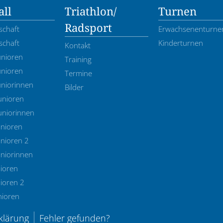
ll
Triathlon/
Turnen
Radsport
schaft
Erwachsenenturne
schaft
Kinderturnen
Kontakt
unioren
Training
unioren
Termine
uniorinnen
Bilder
unioren
uniorinnen
unioren
nioren 2
uniorinnen
ioren
ioren 2
nioren
klärung
Fehler gefunden?