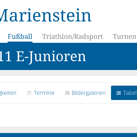
Marienstein
Fußball
Triathlon/Radsport
Turnen
U11 E-Junioren
keiten
Termine
Bildergalerien
Tabel