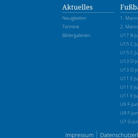
Aktuelles
Fußba
Neuigkeiten
1. Mann
Termine
2. Mann
Bildergalerien
U17 B-J
U15 C-J
U15 C-J
U13 D-J
U13 D-J
U11 E-J
U11 E-Ju
U11 E-J
U9 F-Jun
U9 F-Jun
U7 G-Ju
Impressum
Datenschutzer