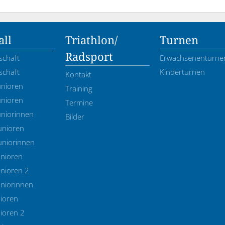
ll
Triathlon/
Turnen
Radsport
schaft
Erwachsenenturne
schaft
Kinderturnen
Kontakt
unioren
Training
unioren
Termine
uniorinnen
Bilder
unioren
uniorinnen
unioren
nioren 2
uniorinnen
ioren
ioren 2