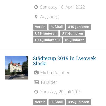
Samstag, 16. April 2022
Augsburg
Verein
Fußball
U15-Junioren
U13-Junioren
U11-Junioren
U11-Junioren II
U9-Junioren
Städtecup 2019 in Lwowek
Slaski
Micha Puchtler
18 Bilder
Samstag, 20. Juli 2019
Verein
Fußball
U15-Junioren