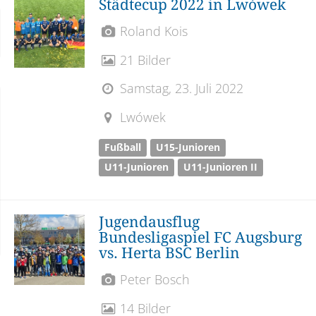
Städtecup 2022 in Lwówek
Roland Kois
21 Bilder
Samstag, 23. Juli 2022
Lwówek
Fußball
U15-Junioren
U11-Junioren
U11-Junioren II
Jugendausflug
Bundesligaspiel FC Augsburg
vs. Herta BSC Berlin
Peter Bosch
14 Bilder