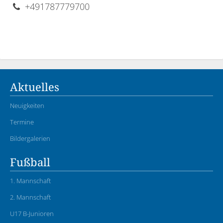
+491787779700
Aktuelles
Neuigkeiten
Termine
Bildergalerien
Fußball
1. Mannschaft
2. Mannschaft
U17 B-Junioren