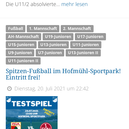
Die U11/2 absolvierte…
mehr lesen
Fußball
1. Mannschaft
2. Mannschaft
AH-Mannschaft
U19-Junioren
U17-Junioren
U15-Junioren
U13-Junioren
U11-Junioren
U9-Junioren
U7-Junioren
U13-Junioren II
U11-Junioren II
Spitzen-Fußball im Hofmühl-Sportpark!
Eintritt frei!
Dienstag, 20. Juli 2021 um 22:42