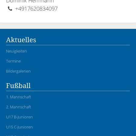
Dominik Herrmann
+4917620834097
Aktuelles
Neuigkeiten
Termine
Bildergalerien
Fußball
1. Mannschaft
2. Mannschaft
U17 B-Junioren
U15 C-Junioren