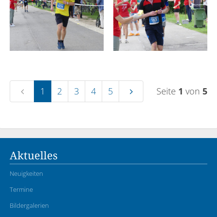
1
2
3
4
5
Seite
1
von
5
Aktuelles
Neuigkeiten
Termine
Bildergalerien