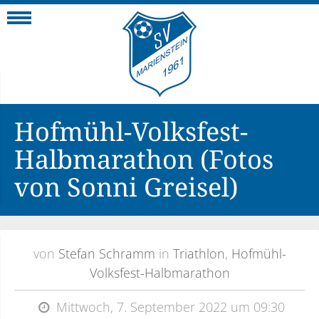
Navigation
Hofmühl-Volksfest-
Halbmarathon (Fotos
von Sonni Greisel)
von
Stefan Schramm
in
Triathlon
,
Hofmühl-
Volksfest-Halbmarathon
Mittwoch, 7. September 2022 um 09:30